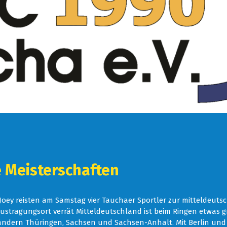
 Meisterschaften
 Joey reisten am Samstag vier Tauchaer Sportler zur mitteldeuts
r Austragungsort verrät Mitteldeutschland ist beim Ringen etwas
ändern Thüringen, Sachsen und Sachsen-Anhalt. Mit Berlin un