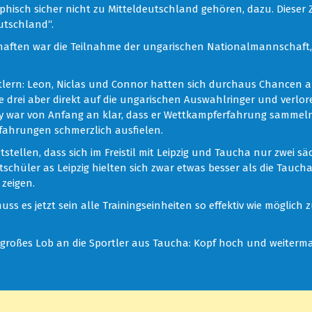
phisch sicher nicht zu Mitteldeutschland gehören, dazu. Diese
utschland“.
schaften war die Teilnahme der ungarischen Nationalmannschaft,
tlern: Leon, Niclas und Connor hatten sich durchaus Chancen 
e drei aber direkt auf die ungarischen Auswahlringer und verlor
oey war von Anfang an klar, dass er Wettkampferfahrung sammeln
rfahrungen schmerzlich ausfielen.
tellen, dass sich im Freistil mit Leipzig und Taucha nur zwei sä
tschüler as Leipzig hielten sich zwar etwas besser als die Tauch
 zeigen.
muss es jetzt sein alle Trainingseinheiten so effektiv wie mögli
n großes Lob an die Sportler aus Taucha: Kopf hoch und weiterm