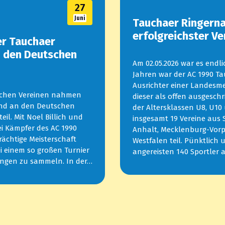
27
Juni
Tauchaer Ringern
erfolgreichster Ve
er Tauchaer
 den Deutschen
Am 02.05.2026 war es endl
Jahren war der AC 1990 Ta
Ausrichter einer Landesme
ischen Vereinen nahmen
dieser als offen ausgesch
mund an den Deutschen
der Altersklassen U8, U10
teil. Mit Noel Billich und
insgesamt 19 Vereine aus 
i Kämpfer des AC 1990
Anhalt, Mecklenburg-Vor
trächtige Meisterschaft
Westfalen teil. Pünktlich
ei einem so großen Turnier
angereisten 140 Sportler 
rungen zu sammeln. In der…