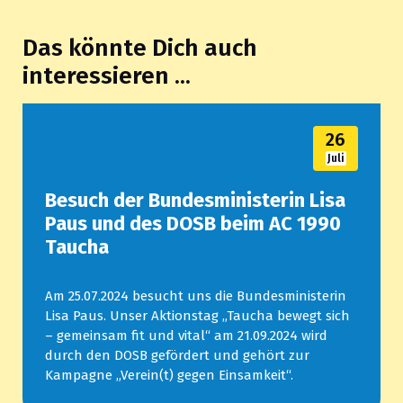
Das könnte Dich auch
interessieren ...
26
Juli
Besuch der Bundesministerin Lisa
Paus und des DOSB beim AC 1990
Taucha
Am 25.07.2024 besucht uns die Bundesministerin
Lisa Paus. Unser Aktionstag „Taucha bewegt sich
– gemeinsam fit und vital“ am 21.09.2024 wird
durch den DOSB gefördert und gehört zur
Kampagne „Verein(t) gegen Einsamkeit“.