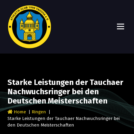
A
Ein Verein, viele Möglichkeiten!
C
1
9
Starke Leistungen der Tauchaer
9
Nachwuchsringer bei den
0
Deutschen Meisterschaften
T
Home
|
Ringen
|
a
Starke Leistungen der Tauchaer Nachwuchsringer bei
den Deutschen Meisterschaften
u