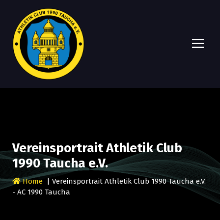
A
Ein Verein, viele Möglichkeiten!
C
1
9
Vereinsportrait Athletik Club
9
1990 Taucha e.V.
0
T
Home
| Vereinsportrait Athletik Club 1990 Taucha e.V.
a
- AC 1990 Taucha
u