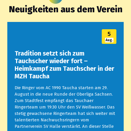
Neuigkeiten aus dem Verein
5
Aug.
Tradition setzt sich zum
Tauchscher wieder fort –
Heimkampf zum Tauchscher in der
MZH Taucha
Die Ringer vom AC 1990 Taucha starten am 29.
August in die neue Runde der Oberliga Sachsen.
Zum Stadtfest empfängt das Tauchaer
Ringerteam um 19:30 Uhr den SV Weißwasser. Das
stetig gewachsene Ringerteam hat sich weiter mit
talentierten Nachwuchsringern vom
Partnerverein SV Halle verstärkt. An dieser Stelle