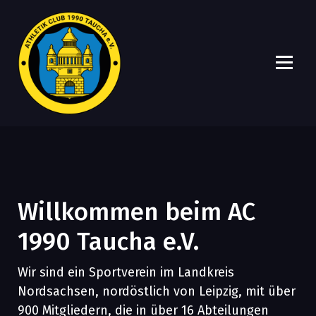
A
Ein Verein, viele Möglichkeiten!
C
1
9
Willkommen beim AC
9
0
1990 Taucha e.V.
T
Wir sind ein Sportverein im Landkreis
a
Nordsachsen, nordöstlich von Leipzig, mit über
u
900 Mitgliedern, die in über 16 Abteilungen