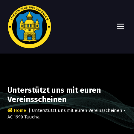
A
Ein Verein, viele Möglichkeiten!
C
1
9
Unterstützt uns mit euren
9
Vereinsscheinen
0
T
Home
| Unterstützt uns mit euren Vereinsscheinen -
a
AC 1990 Taucha
u